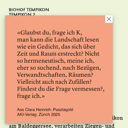
Biohof Tempikon
Tempikon 2
6283 Baldegg
079 848 66 95
kontakt@
biohof.tempikon.ch
Betriebsspiegel →
Lehrstelle/
Praktikum →
Bilder →
Wir bewirtschaften einen Biohof in Tempikon
am Baldeggersee, verarbeiten Ziegen- und