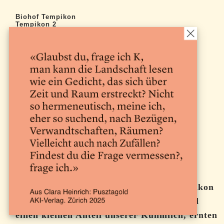
Biohof Tempikon
Tempikon 2
6283 Baldegg
079 848 66 95
kontakt@
biohof.tempikon.ch
Betriebsspiegel →
Lehrstelle/
Praktikum →
Bilder →
Wir bewirtschaften einen Biohof in Tempikon
am Baldeggersee, verarbeiten Ziegen- und
einen kleinen Anteil unserer Kuhmilch, ernten